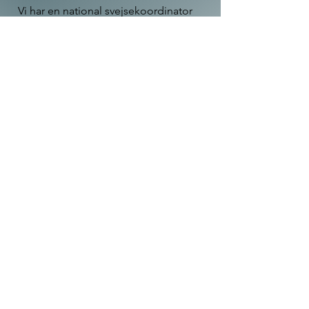
Vi har en national svejsekoordinator
ansat.
Kildemosen Smedie & Maskinfabrik
Kildemosen 1, 4200 Slagelse
Tlf:
58 50 51 00
E-mail:
kism@kism.dk