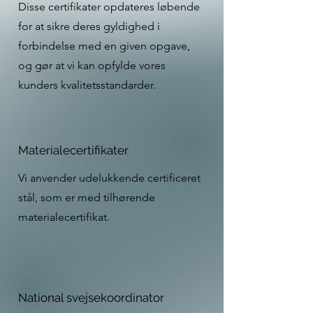
Disse certifikater opdateres løbende
for at sikre deres gyldighed i
forbindelse med en given opgave,
og gør at vi kan opfylde vores
kunders kvalitetsstandarder.
Materialecertifikater
Vi anvender udelukkende certificeret
stål, som er med tilhørende
materialecertifikat.
National svejsekoordinator